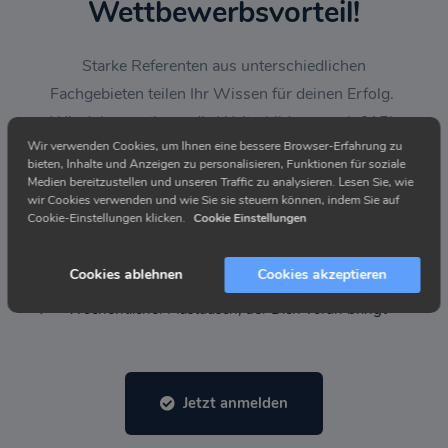
Wettbewerbsvorteil!
Starke Referenten aus unterschiedlichen
Fachgebieten teilen Ihr Wissen für deinen Erfolg.
Wir dokumentieren die Weiterbildung nach §15b
Wir verwenden Cookies, um Ihnen eine bessere Browser-Erfahrung zu
MaBV.
bieten, Inhalte und Anzeigen zu personalisieren, Funktionen für soziale
Medien bereitzustellen und unseren Traffic zu analysieren. Lesen Sie, wie
wir Cookies verwenden und wie Sie sie steuern können, indem Sie auf
Nie mehr allein, tausche Dich im Netzwerk aus
Cookie-Einstellungen klicken.
Cookie Einstellungen
Alle Aufzeichnungen der Stammtische kostenfrei
erhalten
Cookies ablehnen
Cookies akzeptieren
Wöchentlicher Austausch, der Dich voran bringt
Jetzt anmelden