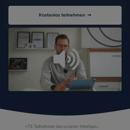
Kostenlos teilnehmen  ➞
/
Loaded
:
Unmute
Playback
100.00%
Rate
+75 Teilnehmer bei unseren Meetups...