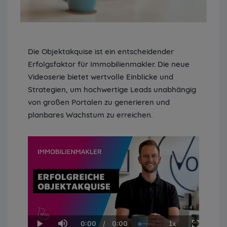
Die Objektakquise ist ein entscheidender
Erfolgsfaktor für Immobilienmakler. Die neue
Videoserie bietet wertvolle Einblicke und
Strategien, um hochwertige Leads unabhängig
von großen Portalen zu generieren und
planbares Wachstum zu erreichen.
0:00
/
0:00
1x
Current
Duration
Loaded
: