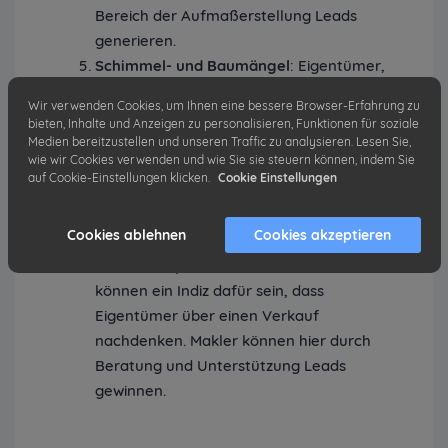
Bereich der Aufmaßerstellung Leads
generieren.
Schimmel- und Baumängel
: Eigentümer,
die nach Experten für
Wir verwenden Cookies, um Ihnen eine bessere Browser-Erfahrung zu
Schimmelbeseitigung oder Baumängel
bieten, Inhalte und Anzeigen zu personalisieren, Funktionen für soziale
suchen, könnten mit dem Gedanken
Medien bereitzustellen und unseren Traffic zu analysieren. Lesen Sie,
wie wir Cookies verwenden und wie Sie sie steuern können, indem Sie
spielen, ihre Immobilie zu verkaufen.
auf Cookie-Einstellungen klicken.
Cookie Einstellungen
Makler können hier durch
Problemlösungen auf sich aufmerksam
Cookies ablehnen
Cookies akzeptieren
machen.
Heizkostenprobleme
: Hohe Heizkosten
können ein Indiz dafür sein, dass
Eigentümer über einen Verkauf
nachdenken. Makler können hier durch
Beratung und Unterstützung Leads
gewinnen.