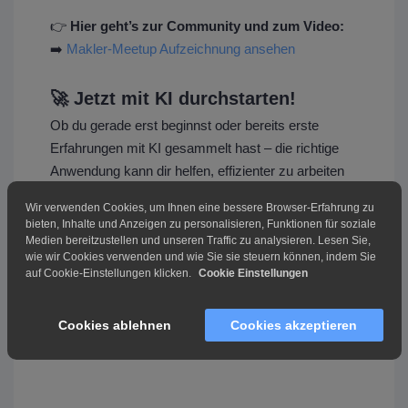
👉
Hier geht’s zur Community und zum Video:
➡️
Makler-Meetup Aufzeichnung ansehen
🚀 Jetzt mit KI durchstarten!
Ob du gerade erst beginnst oder bereits erste
Erfahrungen mit KI gesammelt hast – die richtige
Anwendung kann dir helfen, effizienter zu arbeiten
und Wettbewerbsvorteile zu sichern. Probier es aus
Wir verwenden Cookies, um Ihnen eine bessere Browser-Erfahrung zu
und entdecke, wie du KI in deinem Makler-Alltag
bieten, Inhalte und Anzeigen zu personalisieren, Funktionen für soziale
einsetzen kannst!
Medien bereitzustellen und unseren Traffic zu analysieren. Lesen Sie,
wie wir Cookies verwenden und wie Sie sie steuern können, indem Sie
auf Cookie-Einstellungen klicken.
Cookie Einstellungen
Cookies ablehnen
Cookies akzeptieren