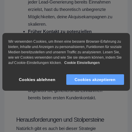
jeder Lead-Generierung bereits Einnahmen
erzielst, hast du theoretisch unbegrenzte
Möglichkeiten, deine Akquisekampagnen zu
skalieren.
Früher Kontakt zu potenziellen
Verkäufern
: Indem du Themen ansprichst,
Wir verwenden Cookies, um Ihnen eine bessere Browser-Erfahrung zu
die im Vorfeld eines Verkaufs relevant sind,
bieten, Inhalte und Anzeigen zu personalisieren, Funktionen für soziale
Medien bereitzustellen und unseren Traffic zu analysieren. Lesen Sie,
hast du die Möglichkeit, potenzielle Verkäufer
wie wir Cookies verwenden und wie Sie sie steuern können, indem Sie
frühzeitig zu erreichen und dich als
auf Cookie-Einstellungen klicken.
Cookie Einstellungen
vertrauenswürdiger Partner zu positionieren.
Geringeres Risiko
: Anstatt hohe Summen in
Cookies ablehnen
Cookies akzeptieren
Leads zu investieren, bei denen der Erfolg
ungewiss ist, generierst du Einnahmen
bereits beim ersten Kundenkontakt.
Herausforderungen und Stolpersteine
Natürlich gibt es auch bei dieser Strategie