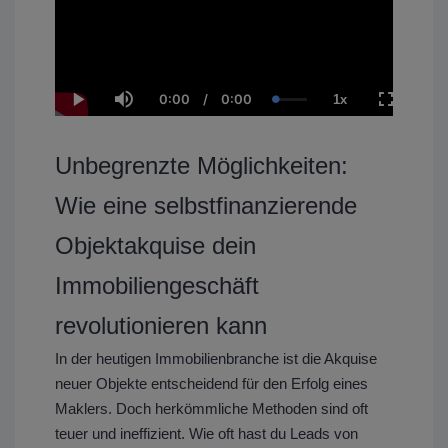
0:00
/
0:00
1x
C
D
L
P
M
P
F
u
u
o
l
u
l
u
r
r
a
a
t
a
l
r
a
d
y
e
y
l
e
t
e
b
s
Unbegrenzte Möglichkeiten:
n
i
d
a
c
t
o
:
c
r
T
n
0
k
e
Wie eine selbstfinanzierende
i
.
R
e
m
0
a
n
e
0
t
Objektakquise dein
%
e
Immobiliengeschäft
revolutionieren kann
In der heutigen Immobilienbranche ist die Akquise
neuer Objekte entscheidend für den Erfolg eines
Maklers. Doch herkömmliche Methoden sind oft
teuer und ineffizient. Wie oft hast du Leads von